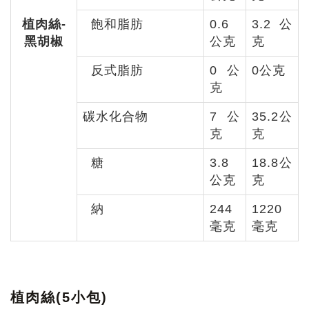
植肉絲-
飽和脂肪
0.6
3.2公
黑胡椒
公克
克
反式脂肪
0公
0公克
克
碳水化合物
7公
35.2公
克
克
糖
3.8
18.8公
公克
克
納
244
1220
毫克
毫克
植肉絲(5小包)