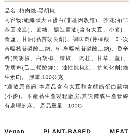
品名 :植肉絲-黑胡椒
內容物:組織狀大豆蛋白(非基因改造)、芥花油(非
基因改造)、蔗糖、釀造醬油(含有大豆、小麥)、
食鹽、甘油(品質改良劑)、調味劑(檸檬酸、5`-次
黃嘌核苷磷酸二鈉、5`-鳥嘌核苷磷酸二鈉)、香辛
料(黑胡椒、白胡椒、辣椒、 肉桂、甘草、薑)、
防腐劑(己二烯酸鉀)、油性辣椒紅，抗氧化劑(維
生素E)。 淨重:100公克
*過敏原資訊:本產品含有大豆和含麵筋蛋白穀物
(小麥)。本產品生產製程廠房,其設備或生產管線
有處理芝麻。 產品重量 : 100G
Vegan PLANT-BASED MEAT