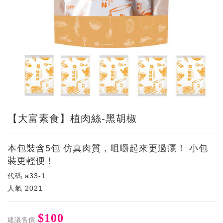
【大富素食】植肉絲-黑胡椒
本包裝含5包 仿真肉質，咀嚼起來更過癮！ 小包
裝更輕便！
代碼
a33-1
人氣
2021
$100
建議售價