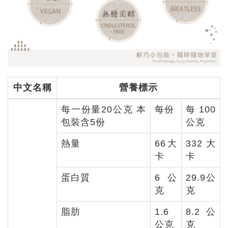
中文名稱
營養標示
每一份量20公克 本
每份
每100
包裝含5份
公克
熱量
66大
332大
卡
卡
蛋白質
6公
29.9公
克
克
脂肪
1.6
8.2公
公克
克