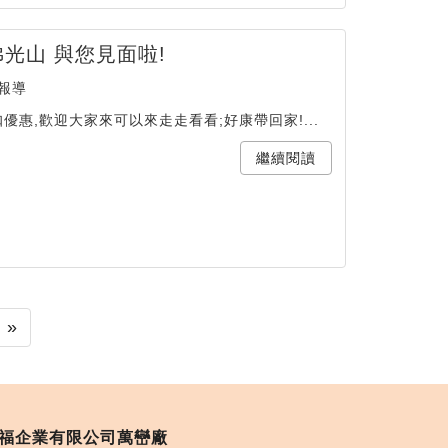
佛光山 與您見面啦!
報導
惠,歡迎大家來可以來走走看看;好康帶回家!...
繼續閱讀
»
福企業有限公司萬巒廠