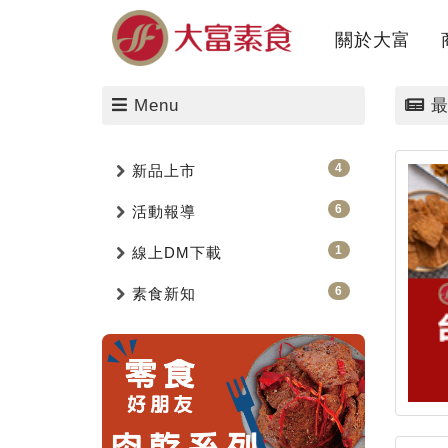
關於大富
About us
Menu
最
4
新品上市
6
活動報導
1
線上DM下載
6
素食新知