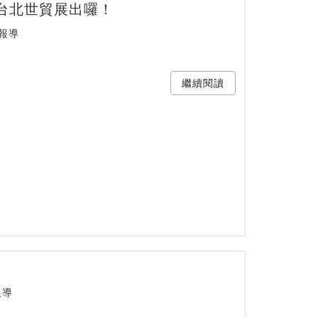
在台北世貿展出囉！
報導
繼續閱讀
報導