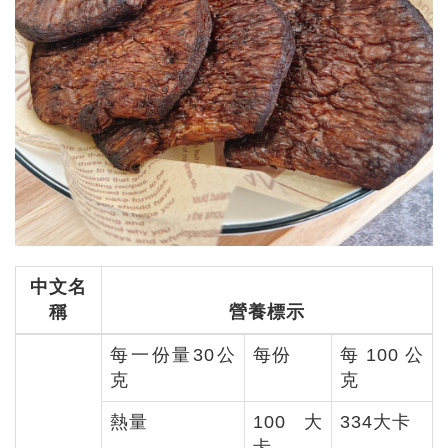
中文名
稱
營養標示
每一份量30公
每份
每100公
克
克
熱量
100大
334大卡
卡