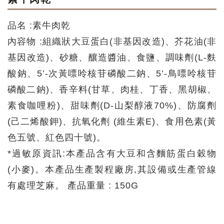
品名 :素牛肉乾
內容物 :組織狀大豆蛋白(非基因改造)、芥花油(非
基因改造)、砂糖、釀造醬油、食鹽、調味劑(L-麩
酸鈉、5’-次黃嘌呤核苷磷酸二鈉、5’-鳥嘌呤核苷
磷酸二鈉)、香辛料(甘草、肉桂、丁香、黑胡椒、
素食咖哩粉)、甜味劑(D-山梨醇液70%)、防腐劑
(己二烯酸鉀)、抗氧化劑 (維生素E)、食用色素(黃
色五號、紅色四十號)。
*過敏原資訊:本產品含有大豆和含麵筋蛋白穀物
(小麥)。本產品生產製程廠房,其設備或生產管線
有處理芝麻。 產品重量 : 150G