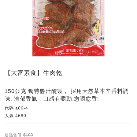
【大富素食】牛肉乾
150公克 獨特醬汁醃製， 採用天然草本辛香料調
味, 濃郁香氣，口感有嚼勁,愈嚼愈香!
代碼
a06-4
人氣
4680
建議售價
$100