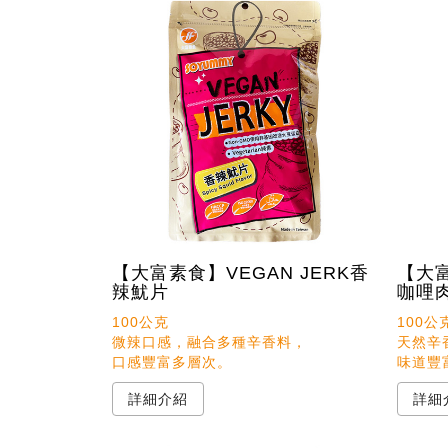
【大富素食】VEGAN JERK香
【大富
辣魷片
咖哩
100公克

100公克
微辣口感，融合多種辛香料，

天然辛
味道豐
詳細介紹
詳細