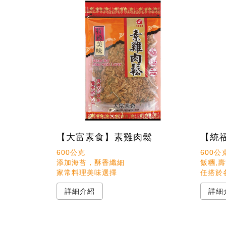
【大富素食】素雞肉鬆
【統
600公克 

600公克
添加海苔，酥香纖細

飯糰,壽
家常料理美味選擇
任搭於
詳細介紹
詳細