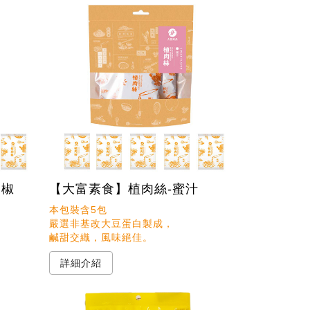
胡椒
【大富素食】植肉絲-蜜汁
本包裝含5包

嚴選非基改大豆蛋白製成，

詳細介紹