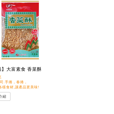
福】大富素食 香菜酥
 

司.手捲，春捲，

各樣食材,讓產品更美味!
介紹