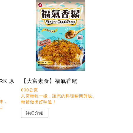
RK 原
【大富素食】福氣香鬆
600公克 

只需輕輕一撒，讓您的料理瞬間升級。

，

輕鬆做出好味道！
口
詳細介紹