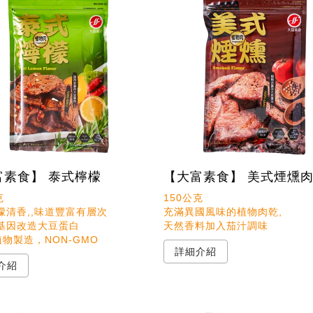
富素食】 泰式檸檬
【大富素食】 美式煙燻


150公克 

檬清香,,味道豐富有層次

充滿異國風味的植物肉乾,

基因改造大豆蛋白

植物製造，NON-GMO
詳細介紹
介紹