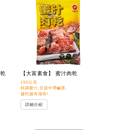
肉乾
【大富素食】 蜜汁肉乾
150公克 

特調蜜汁,甘甜中帶鹹香,

越吃越有滋味!
詳細介紹