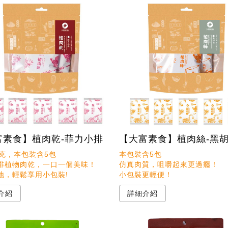
富素食】植肉乾-菲力小排
【大富素食】植肉絲-黑
克，本包裝含5包

本包裝含5包

排植物肉乾，一口一個美味！

仿真肉質，咀嚼起來更過癮！

地，輕鬆享用小包裝!
介紹
詳細介紹