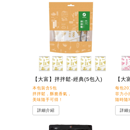
【大富】拌拌鬆-經典(5包入)
【大
本包裝含5包

每包20
拌拌鬆，酥脆香氣，

菲力小
隨時隨
詳細介紹
詳細