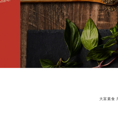
大富素食
多種天然香料調味 每一口都是吮指美味
大富素食 牛肉乾 素肉脯 素滷肉 素魷魚 純素 創新技術
大富素食 