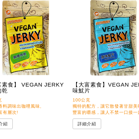
素食】 VEGAN JERKY
【大富素食】VEGAN JE
肉乾
味魷片


100公克

香料調味出咖哩風味,

獨特的配方，讓它散發著甘甜美味
富有層次!
豐富的嚼感，讓人不禁一口接一
介紹
詳細介紹