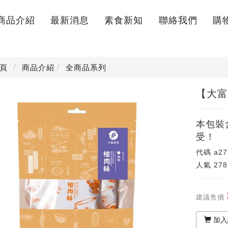
商品介紹
最新消息
素食新知
聯絡我們
購
Products
News
knowledge
Contact
Not
頁
商品介紹
全商品系列
【大富
本包裝
受！
代碼
a27
人氣
278
建議售價
加入