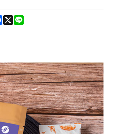
are
Facebook
X
Line