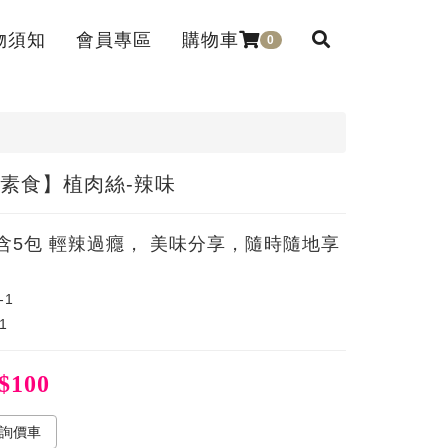
物須知
會員專區
購物車
0
ice
Member
素食】植肉絲-辣味
含5包 輕辣過癮， 美味分享，隨時隨地享
-1
1
$100
詢價車